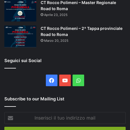
CT Rocco Polimeni – Master Regionale
Road to Roma
Aprile 23, 2025
CT Rocco Polimeni – 2ª Tappa provinciale
Road to Roma
Marzo 20, 2025
Seguici sui Social
Facebook
You
WhatsApp
Tube
Subscribe to our Mailing List
Inserisci
il
tuo