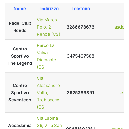
Nome
Indirizzo
Telefono
Via Marco
Padel Club
Polo, 21
3286678676
asdpad
Rende
Rende (CS)
Parco La
Centro
Valva,
Sportivo
3475467508
Diamante
The Legend
(CS)
Via
Centro
Alessandro
Sportivo
Volta,
3925369891
asd
Seventeen
Trebisacce
(CS)
Via Lupina
Accademia
36, Villa San
09651892281
segrete