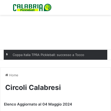
Menu
C
Coppa Italia TPRA Pickleball: successo a Tocco
Home
Circoli Calabresi
Elenco Aggiornato al 04 Maggio 2024