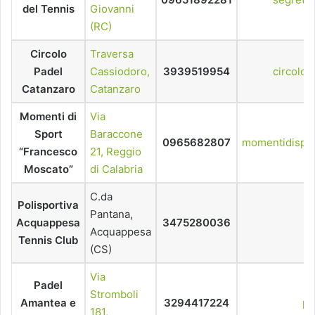
del Tennis
Giovanni
(RC)
Circolo
Traversa
Padel
Cassiodoro,
3939519954
circolo
Catanzaro
Catanzaro
Momenti di
Via
Sport
Baraccone
0965682807
momentidispo
“Francesco
21, Reggio
Moscato”
di Calabria
C.da
Polisportiva
Pantana,
Acquappesa
3475280036
p
Acquappesa
Tennis Club
(CS)
Via
Padel
Stromboli
Amantea e
3294417224
pa
181,