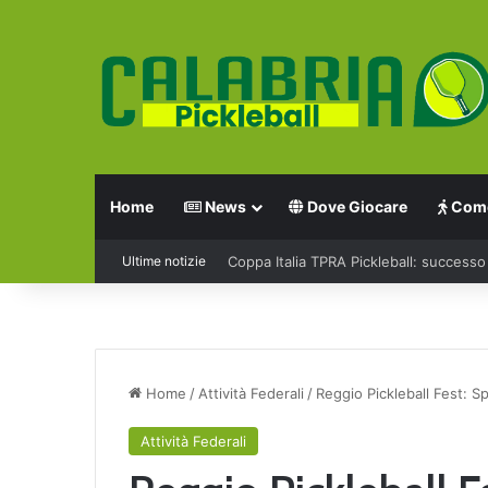
Home
News
Dove Giocare
Come
Ultime notizie
Tutto pronto a Grosseto per il campio
Home
/
Attività Federali
/
Reggio Pickleball Fest: Sp
Attività Federali