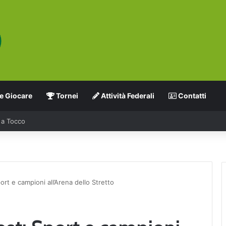
 Giocare
Tornei
Attività Federali
Contatti
nato a squadre Pickleball Open e Over 50
ort e campioni all’Arena dello Stretto