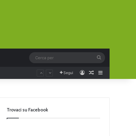
Cerca
per
Accedi
Un articolo a cas
Barra laterale
Segui
Trovaci su Facebook