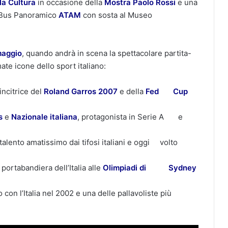
la Cultura
in occasione della
Mostra Paolo Rossi
e una
in Bus Panoramico
ATAM
con sosta al Museo
maggio
, quando andrà in scena la spettacolare partita-
ate icone dello sport italiano:
incitrice del
Roland Garros 2007
e della
Fed Cup
s
e
Nazionale italiana
, protagonista in Serie A e
 talento amatissimo dai tifosi italiani e oggi volto
portabandiera dell’Italia alle
Olimpiadi di Sydney
on l’Italia nel 2002 e una delle pallavoliste più