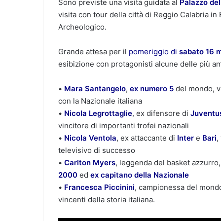
Sono previste una visita guidata al
Palazzo del
visita con tour della città di Reggio Calabria 
Archeologico.
Grande attesa per il
pomeriggio di
sabato 16 
esibizione con protagonisti alcune delle più am
•
⁠ ⁠
Mara Santangelo
,
ex numero 5
del mondo, v
con la Nazionale italiana
•⁠
Nicola Legrottaglie
, ex difensore di
Juventu
vincitore di importanti trofei nazionali
•⁠ ⁠
Nicola Ventola
, ex attaccante di
Inter
e
Bari
,
televisivo di successo
•
⁠
⁠Carlton Myers
, leggenda del basket azzurro, 
2000
ed
ex capitano della Nazionale
•⁠ ⁠
Francesca Piccinini
, campionessa del mondo c
vincenti della storia italiana.