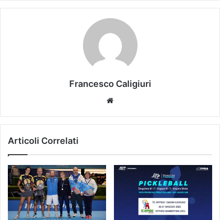
Francesco Caligiuri
We
bsi
te
Articoli Correlati