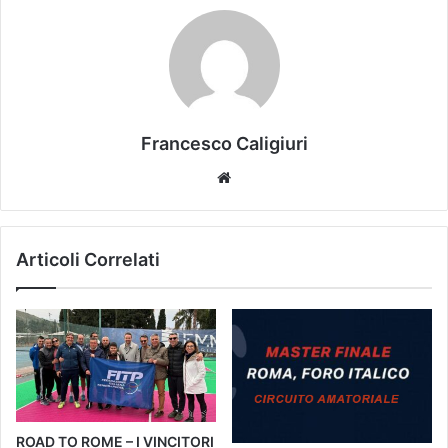
Francesco Caligiuri
We
bsi
te
Articoli Correlati
ROAD TO ROME – I VINCITORI