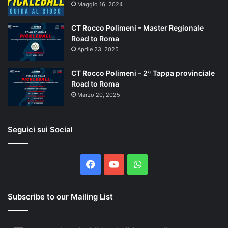
Maggio 16, 2024
CT Rocco Polimeni – Master Regionale
Road to Roma
Aprile 23, 2025
CT Rocco Polimeni – 2ª Tappa provinciale
Road to Roma
Marzo 20, 2025
Seguici sui Social
Facebook
You
WhatsApp
Tube
Subscribe to our Mailing List
Inserisci