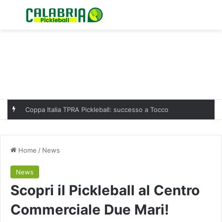
Menu
C
Coppa Italia TPRA Pickleball: successo a Tocco
Home
/
News
News
Scopri il Pickleball al Centro
Commerciale Due Mari!